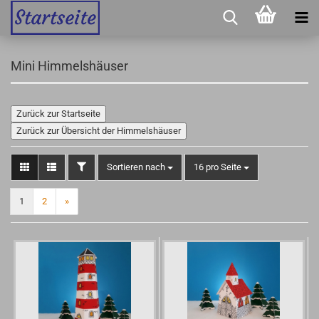
Mini Himmelshäuser
Zurück zur Startseite
Zurück zur Übersicht der Himmelshäuser
FILTER
Sortieren nach
pro Seite
Sortieren nach
16 pro Seite
1
2
»