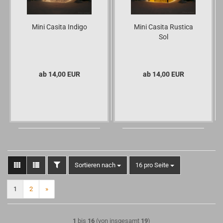
Mini Casita Indigo
Mini Casita Rustica
Sol
ab 14,00 EUR
ab 14,00 EUR
FILTER
Sortieren nach
pro Seite
Sortieren nach
16 pro Seite
1
2
»
1
bis
16
(von insgesamt
19
)