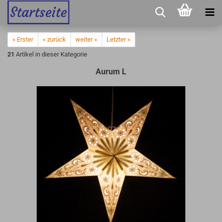
« Erster
« zurück
weiter »
Letzter »
21
Artikel in dieser Kategorie
Aurum L