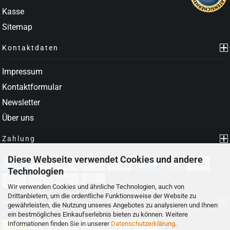
Kasse
Sitemap
Kontaktdaten
Impressum
Kontaktformular
Newsletter
Über uns
Zahlung
Diese Webseite verwendet Cookies und andere
Technologien
Wir verwenden Cookies und ähnliche Technologien, auch von
Drittanbietern, um die ordentliche Funktionsweise der Website zu
Versand
gewährleisten, die Nutzung unseres Angebotes zu analysieren und Ihnen
ein bestmögliches Einkaufserlebnis bieten zu können. Weitere
Informationen finden Sie in unserer
Datenschutzerklärung
.