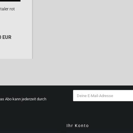
taler rot
0 EUR
Das Abo kann jederzeit durch
s
Ihr Konto