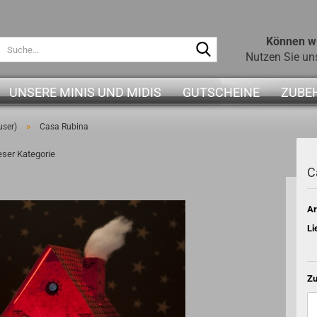
Können wi
Suche...
Nutzen Sie un
UNSERE MINIS UND MIDIS
GUTSCHEINE
ZUBE
»
user)
Casa Rubina
ieser Kategorie
C
Ar
Li
Zu