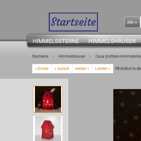
Alle
HIMMELSSTERNE
HIMMELSHÄUSER
»
»
Startseite
Himmelshäuser
Casa (mittlere Himmelshä
« Erster
« zurück
weiter »
Letzter »
15
Artikel in d