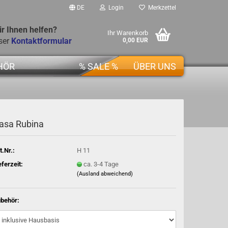
DE
Login
Merkzettel
r Ihnen helfen?
Ihr Warenkorb
ser
Kontaktformular
0,00 EUR
HÖR
% SALE %
ÜBER UNS
asa Rubina
t.Nr.:
H 11
eferzeit:
ca. 3-4 Tage
(Ausland abweichend)
behör: