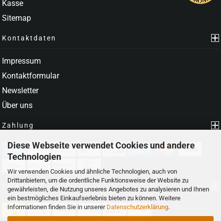
Kasse
Sitemap
Kontaktdaten
Impressum
Kontaktformular
Newsletter
Über uns
Zahlung
Diese Webseite verwendet Cookies und andere
Technologien
Wir verwenden Cookies und ähnliche Technologien, auch von
Drittanbietern, um die ordentliche Funktionsweise der Website zu
Versand
gewährleisten, die Nutzung unseres Angebotes zu analysieren und Ihnen
ein bestmögliches Einkaufserlebnis bieten zu können. Weitere
Informationen finden Sie in unserer
Datenschutzerklärung
.