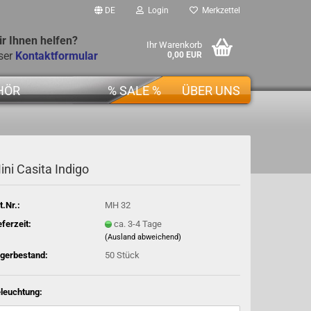
DE
Login
Merkzettel
r Ihnen helfen?
Ihr Warenkorb
ser
Kontaktformular
0,00 EUR
HÖR
% SALE %
ÜBER UNS
ini Casita Indigo
t.Nr.:
MH 32
eferzeit:
ca. 3-4 Tage
(Ausland abweichend)
gerbestand:
50
Stück
leuchtung: