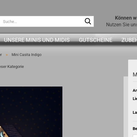
Können wi
Suche...
Nutzen Sie un
UNSERE MINIS UND MIDIS
GUTSCHEINE
ZUBE
»
r
Mini Casita Indigo
ieser Kategorie
M
Ar
Li
La
Be