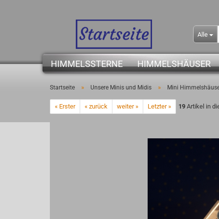
Alle
HIMMELSSTERNE
HIMMELSHÄUSER
»
»
Startseite
Unsere Minis und Midis
Mini Himmelshäuse
« Erster
« zurück
weiter »
Letzter »
19
Artikel in d