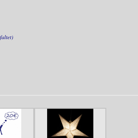
altet)